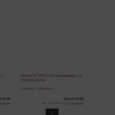
 2
MyCart MY2030-2 Universalrollwagen mit
Microban-Schutz
Lieferzeit:
1-2 Wochen
24 EUR
538,48 EUR
andkosten
inkl. 19 % MwSt. zzgl.
Versandkosten