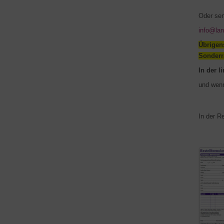
Oder sen
info@lan
Übrige
Sonderr
In der l
und wenn
In der R