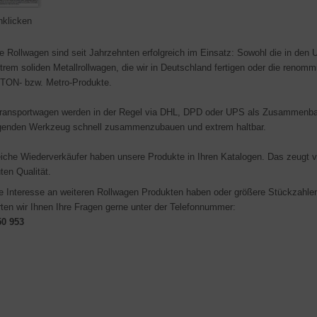
nklicken
 Roll­wagen sind seit Jahr­zehnten erfolg­reich im Einsatz: Sowohl die in den 
trem soliden Metall­roll­wagen, die wir in Deutsch­land fertigen oder die renom
ON- bzw. Metro-Produkte.
Transportwagen werden in der Regel via DHL, DPD oder UPS als Zusammen­bau­s
iegenden Werk­zeug schnell zusammen­zu­bauen und extrem halt­bar.
reiche Wieder­verkäufer haben unsere Produkte in Ihren Kata­logen. Das zeugt 
ten Qualität.
 Interesse an weiteren Roll­wagen Produkten haben oder größere Stückzahle
rten wir Ihnen Ihre Fragen gerne unter der Telefonnummer:
50 953