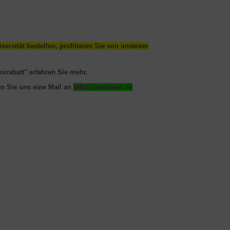
ersität bestellen, profitieren Sie von unserem
nirabatt" erfahren Sie mehr.
n Sie uns eine Mail an
info@langkavel.de