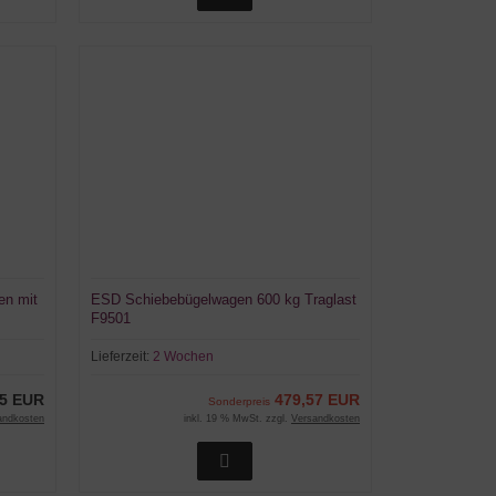
n mit
ESD Schiebebügelwagen 600 kg Traglast
F9501
Lieferzeit:
2 Wochen
05 EUR
479,57 EUR
Sonderpreis
andkosten
inkl. 19 % MwSt. zzgl.
Versandkosten