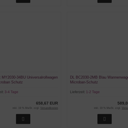
 MY2030-34BU Universalrollwagen
DL BC2030-2MB Blau Wannenwage
croban Schutz
Microban-Schutz
eit:
3-4 Tage
Lieferzeit:
1-2 Tage
658,67 EUR
589,
inkl. 19 % MwSt. zzgl.
Versandkosten
inkl. 19 % MwSt. zzgl.
Vers