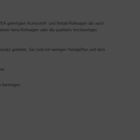
USA gefertigten Kunst­stoff- und Metall-Roll­wagen als auch
mierten fetra-Rollwagen oder die qualitativ hochwertigen
atz geliefert. Sie sind mit wenigen Hand­griffen und dem
von
n benötigen,