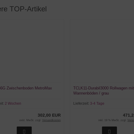
re TOP-Artikel
6G Zwischenboden MetroMax
TCLK11-Durabil3000 Rollwagen mit
Wannenböden / grau
eit:
2 Wochen
Lieferzeit:
3-4 Tage
302,00 EUR
471,
exkl. MwSt. zzgl.
Versandkosten
inkl. 19 % MwSt. zzgl.
Vers