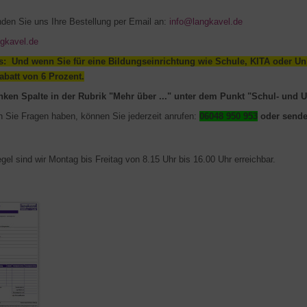
den Sie uns Ihre Bestellung per Email an:
info@langkavel.de
gkavel.de
ns:
Und wenn Sie für eine Bildungseinrichtung wie Schule, KITA oder Univ
abatt von 6 Prozent.
inken Spalte in der Rubrik "Mehr über ..." unter dem Punkt "Schul- und U
 Sie Fragen haben, können Sie jederzeit anrufen:
06048 950 953
oder sende
egel sind wir Montag bis Freitag von 8.15 Uhr bis 16.00 Uhr erreichbar.