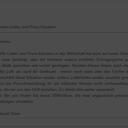
ellen Liefer- und Preis-Situation
unden,
elle Liefer- und Preis-Situation in der Wirtschaft hat auch auf unser Ge
h zwar beruhigt, aber die teilweise massiv erhöhten Erzeugerpreise 
n Maße gesunken wie vorher gestiegen. Darüber hinaus liegen auch die
für Luft- als auch für Seefracht - immer noch stark über den Tarifen
rschärft diese Situation wieder, sodass Lieferketten wieder unsicher ge
st die Preis-Entwicklung für die nächsten Monate nicht vorhersehbar,
e, die wir aus den USA beziehen. Es bleibt also weiter spannend.
s: Bei uns finden Sie keine TEMU-Ware, die zwar unglaublich preiswert
chungen einstellen.
gkavel Team