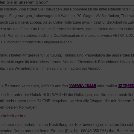
den Sie in unserem Shop?
m Internet-Shop finden Sie Rollwagen und Roomöbel für die unter­schiedlichsten 
agen, Etagenwagen, Laborwagen mit Wannen, PC-Wagen, AV-Schränken, Tischwa
 auch zusammenklappbar, bis zu Color-Rollwagen uvm. - ideal für die Arbeit im Labo
ten bis zum Ein­satz im Hotel, im Bereich Medien/AV- oder in vielen anderen Indu
ereich. Wir führen unterschiedliche Qualitätsmarken wie beispielsweise FET
n Deutschland produzierte Langkavel-Wagen.
hinaus bieten wir gerade für Schulung, Training und Präsentation die passenden 
ge Ausstattungen für interaktives Lernen. Von den Clevertouch Bildschirmen bis zu
nfach an. Wir unterbreiten Ihnen zeitnah ein attraktives Angebot.
Sie Beratung wünschen, einfach anrufen
06048 950 953
oder mailen
info@la
nden Sie unter der Rubrik ROLLWAGEN die Rollwagen, die Sie online bestelle
iff rechts oben unter SUCHE eingeben, werden alle Wagen, die mit dieserm B
em idealen Rollwagen.
 einfach gehts!
Sie lieber eine herkömmliche Bestellung per Fax bevorzugen, drucken Sie sich 
henden Daten aus und faxen Sie uns (Fax-Nr.: 06048 950 965) Ihre Bestellun