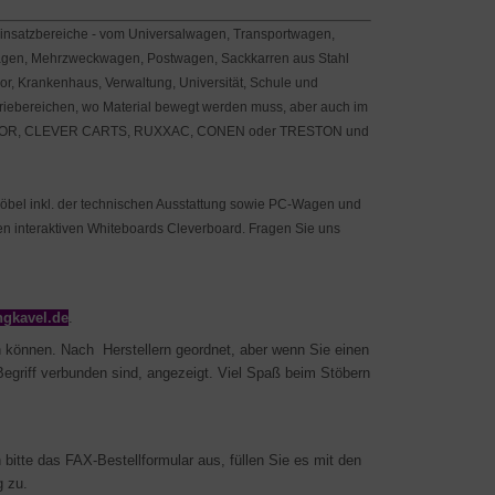
Einsatz­bereiche - vom Universalwagen, Transportwagen,
gen, Mehrzweckwagen, Postwagen, Sackkarren aus Stahl
r, Kranken­haus, Ver­waltung, Universität, Schule und
striebereichen, wo Material bewegt werden muss, aber auch im
RA, LUXOR, CLEVER CARTS, RUXXAC, CONEN oder TRESTON und
Möbel inkl. der technischen Ausstattung sowie PC-Wagen und
 den interaktiven Whiteboards Cleverboard. Fragen Sie uns
ngkavel.de
.
n können. Nach Herstellern geordnet, aber wenn Sie einen
egriff verbunden sind, angezeigt. Viel Spaß beim Stöbern
bitte das FAX-Bestell­formular aus, füllen Sie es mit den
g zu.