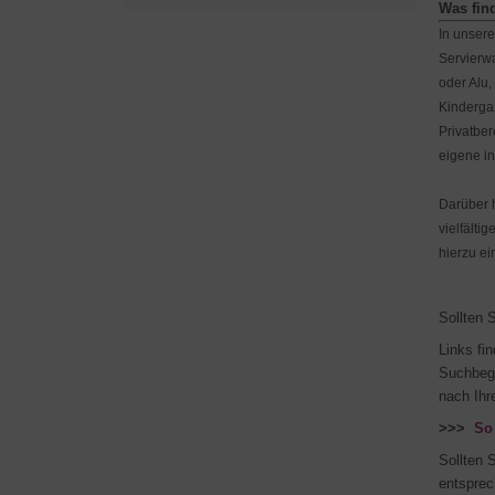
Was fin
In unsere
Servierw
oder Alu,
Kindergar
Privat­b
eigene i
Darüber 
vielfälti
hierzu ei
Sollten 
Links fi
Suchbegr
nach Ihr
>>>
So
Sollten 
entsprec