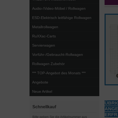
Audio-/Video-Möbel / Rollwagen
ESD-Elektrisch leitfähige Rollwagen
Metallrollwagen
RuXXac-Carts
Servierwagen
Vorführ-/Gebraucht-Rollwagen
Rollwagen Zubehör
*** TOP-Angebot des Monats ***
Angebote
Neue Artikel
ÜBRI
Schnellkauf
ANG
ERFRA
Bitte geben Sie die Artikelnummer aus