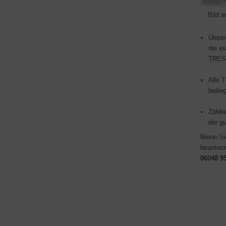
Bild a
Unsere
die ex
TREST
Alle 
bei­l
Zahl­
der gu
Wenn Sie
beant­wo
06048 9